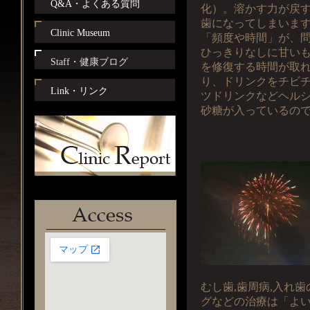
Q&A・よくある質問
化）。溶かす力が戻
歯になってしまいま
Clinic Museum
「頻度や時間」が、
ひっきりなしに甘い
Staff・健康ブログ
を修復する時間が取
り、ドリンクをチビ
Link・リンク
ツドリンクなどヘル
砂糖が入っているの
むし歯,歯周病,入れ歯
グなどの治療は「よ