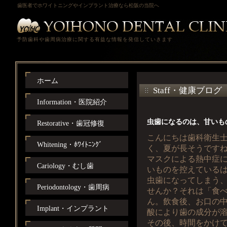
歯医者でホワイトニングやインプラント治療なら松阪の当院へ
予防歯科や歯周病治療に関する有益な情報を発信していきます
ホーム
Staff・健康ブログ
Information・医院紹介
虫歯になるのは、甘いも
Restorative・歯冠修復
こんにちは歯科衛生
Whitening・ﾎﾜｲﾄﾆﾝｸﾞ
く、夏が長そうです
マスクによる熱中症
Cariology・むし歯
いものを控えている
虫歯になってしまう
Periodontology・歯周病
せんか？それは「食
ん。飲食後、お口の
Implant・インプラント
酸により歯の成分が
その後、時間をかけ