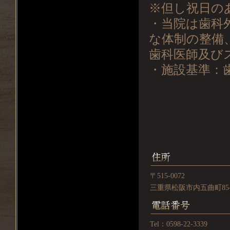
※但し祝日の
・当院は歯科
な体制の整備
歯科医師及び
・施設基準：
〒515-0072
三重県松阪市内五曲町85-
Tel：0598-22-3339