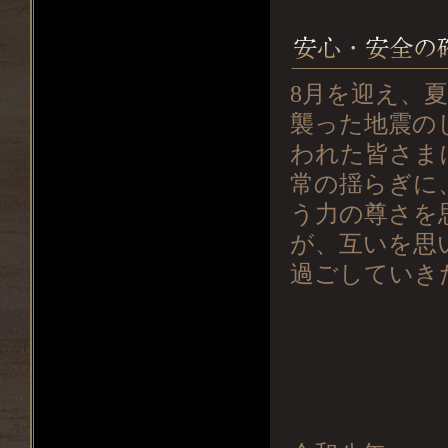
8月を迎え、
襲った地震の
われた皆さま
常の揺らぎに
う力の尊さを
が、互いを思
過ごしていき