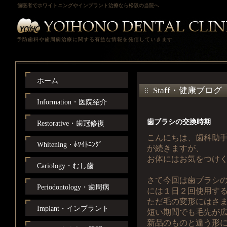
歯医者でホワイトニングやインプラント治療なら松阪の当院へ
予防歯科や歯周病治療に関する有益な情報を発信していきます
ホーム
Staff・健康ブログ
Information・医院紹介
歯ブラシの交換時期
Restorative・歯冠修復
こんにちは、歯科助
Whitening・ﾎﾜｲﾄﾆﾝｸﾞ
が続きますが、
お体にはお気をつけ
Cariology・むし歯
さて今回は歯ブラシ
Periodontology・歯周病
には１日２回使用す
ただ毛の変形にはさ
Implant・インプラント
短い期間でも毛先が
新品のものと違う形