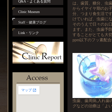
Q&A・よくある質問
は、歯質、糖分、虫
からイヤイヤ期のお
Clinic Museum
分、つまり食生活で
けていれば、虫歯に
Staff・健康ブログ
そのうえで日々のお
ます。また、虫歯予
Link・リンク
することがとても大
ppm以下のフッ素配
虫歯、歯周病,入れ歯
グなどの治療は「よ