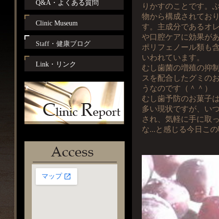
Q&A・よくある質問
りかすのことです。
物から構成されてお
Clinic Museum
す。主成分であるオ
や口腔ケアに効果が
Staff・健康ブログ
ポリフェノール類も
いわれています。
Link・リンク
むし歯菌の増殖の抑
スを配合したグミの
うなのです（＾＾）
むし歯予防のお菓子
多い現状ですが、い
され、気軽に手に取
な...と感じる今日こ