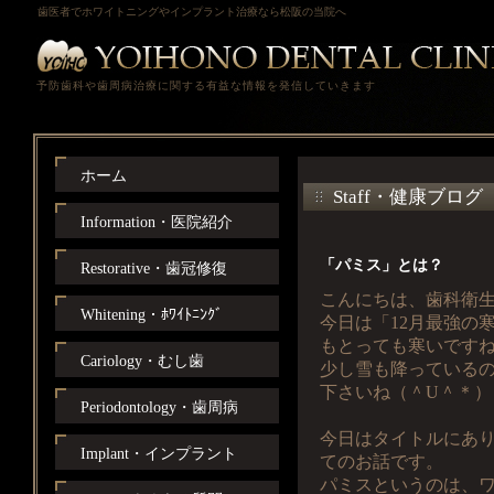
歯医者でホワイトニングやインプラント治療なら松阪の当院へ
予防歯科や歯周病治療に関する有益な情報を発信していきます
ホーム
Staff・健康ブログ
Information・医院紹介
「パミス」とは？
Restorative・歯冠修復
こんにちは、歯科衛
Whitening・ﾎﾜｲﾄﾆﾝｸﾞ
今日は「12月最強の
もとっても寒いですね（
Cariology・むし歯
少し雪も降っている
下さいね（＾U＾＊）
Periodontology・歯周病
今日はタイトルにあ
Implant・インプラント
てのお話です。
パミスというのは、