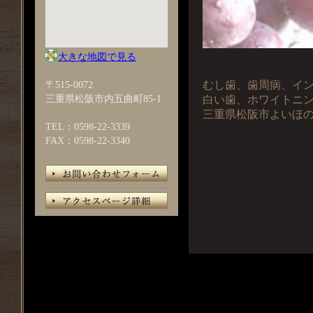
大きな地図で見る
〒515-0072
むし歯、歯周病、イ
三重県松阪市内五曲町85-1
白い歯、ホワイトニ
三重県松阪市よいほ
TEL：0598-22-3339
FAX：0598-22-3340