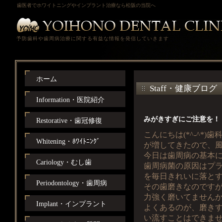
歯医者でホワイトニングやインプラント治療なら松阪の当院へ
予防歯科や歯周病治療に関する有益な情報を発信していきます
ホーム
Staff・健康ブログ
Information・医院紹介
みがきすぎにご注意を！
Restorative・歯冠修復
こんにちは(*^-^*
Whitening・ﾎﾜｲﾄﾆﾝｸﾞ
が増してきたので、
今日は歯周病の基本
Cariology・むし歯
歯周病菌の原因はプ
を毎日きれいに落と
Periodontology・歯周病
その歯磨きなのです
力強く磨いてません
Implant・インプラント
よくあるのが、磨き
い流すことはできま