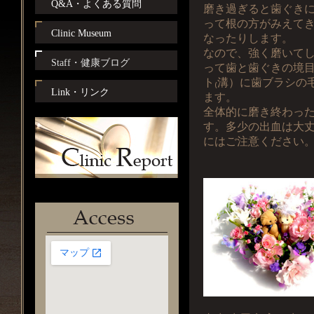
Q&A・よくある質問
磨き過ぎると歯ぐき
って根の方がみえて
Clinic Museum
なったりします。
なので、強く磨いて
Staff・健康ブログ
って歯と歯ぐきの境
ト₍溝）に歯ブラシの
Link・リンク
ます。
全体的に磨き終わっ
す。多少の出血は大
にはご注意ください