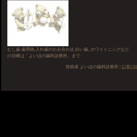
むし歯,歯周病,入れ歯のかみ合わせ,白い歯,,ホワイトニングなど
の治療は「よいほの歯科診療所」まで
投稿者 よいほの歯科診療所 |
記事UR