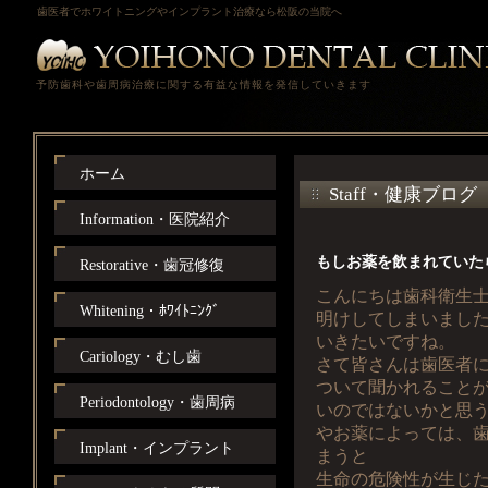
歯医者でホワイトニングやインプラント治療なら松阪の当院へ
予防歯科や歯周病治療に関する有益な情報を発信していきます
ホーム
Staff・健康ブログ
Information・医院紹介
もしお薬を飲まれていた
Restorative・歯冠修復
こんにちは歯科衛生
Whitening・ﾎﾜｲﾄﾆﾝｸﾞ
明けしてしまいまし
いきたいですね。
Cariology・むし歯
さて皆さんは歯医者
ついて聞かれること
Periodontology・歯周病
いのではないかと思
やお薬によっては、
Implant・インプラント
まうと
生命の危険性が生じ