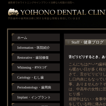
歯医者でホワイトニングやインプラント治療なら松阪の当院へ
予防歯科や歯周病治療に関する有益な情報を発信していきます
ホーム
Staff・健康ブログ
Information・医院紹介
舌ピリピリするとき、あ
Restorative・歯冠修復
こんにちは(*^-^*
Whitening・ﾎﾜｲﾄﾆﾝｸﾞ
ら暖かい日が多く桜
さて、舌がピリピリ
Cariology・むし歯
し口内炎にもなって
事、ありませんか？
Periodontology・歯周病
は、中高年の女性に
ヒリ感・
Implant・インプラント
就寝中はない・食事
をしている時に痛み