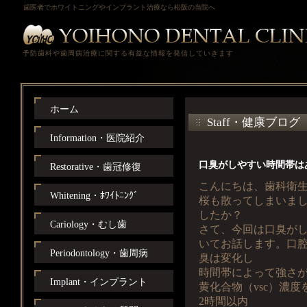
歯医者でホワイトニングやインプラント治療なら松阪の当院へ
予防歯科や歯周病治療に関する有益な情報を発信していきます
ホーム
Staff・健康ブログ
Information・医院紹介
口臭がしやすい時間帯は
Restorative・歯冠修復
こんにちは、歯科衛
Whitening・ﾎﾜｲﾄﾆﾝｸﾞ
桜も散ってしまいま
したか？
Cariology・むし歯
さて、今回は口臭が
いてお話します。口
Periodontology・歯周病
臭は変化し
時間帯によって強さ
Implant・インプラント
黄化合物（vsc）濃
2時間以内