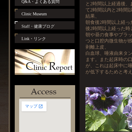
Q&A・よくある質問
と2時間以上経過後、
て2時間以内と2時間
Clinic Museum
結果、
朝食後2時間以上経っ
Staff・健康ブログ
後2時間以上経った時
朝や昼の食事やブラ
Link・リンク
つと口腔内微生物が
剥離上皮、
白血球、唾液由来タ
ます。また起床時の
が、これは起床中に
が低下するためと考