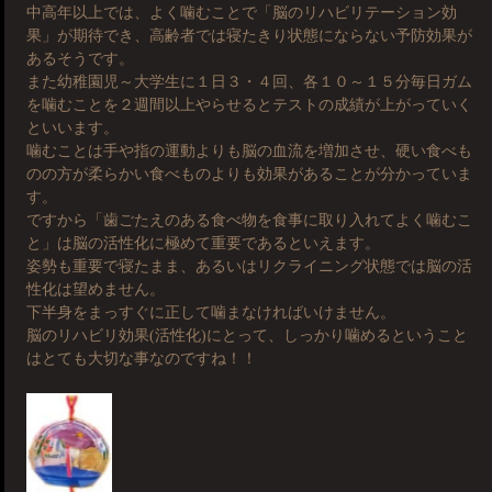
中高年以上では、よく噛むことで「脳のリハビリテーション効
果」が期待でき、高齢者では寝たきり状態にならない予防効果が
あるそうです。
また幼稚園児～大学生に１日３・４回、各１０～１５分毎日ガム
を噛むことを２週間以上やらせるとテストの成績が上がっていく
といいます。
噛むことは手や指の運動よりも脳の血流を増加させ、硬い食べも
のの方が柔らかい食べものよりも効果があることが分かっていま
す。
ですから「歯ごたえのある食べ物を食事に取り入れてよく噛むこ
と」は脳の活性化に極めて重要であるといえます。
姿勢も重要で寝たまま、あるいはリクライニング状態では脳の活
性化は望めません。
下半身をまっすぐに正して噛まなければいけません。
脳のリハビリ効果(活性化)にとって、しっかり噛めるということ
はとても大切な事なのですね！！